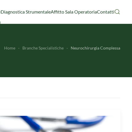
e
Diagnostica Strumentale
Affitto Sala Operatoria
Contatti
Home
Branche Specialistiche
Neurochirurgia Complessa