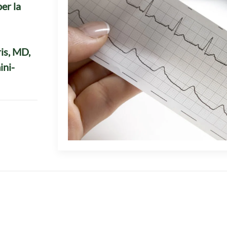
er la
ris, MD,
ini-