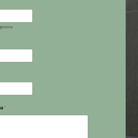
gnome
ma
*