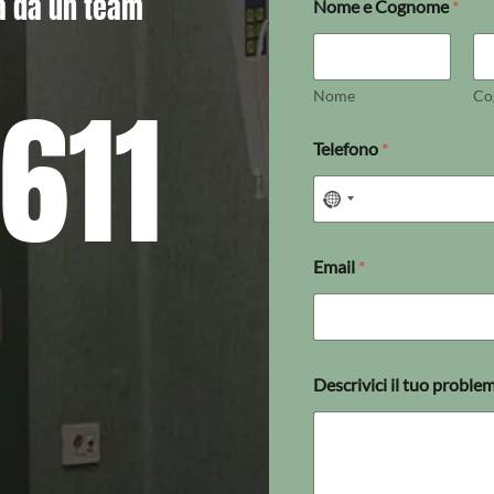
a da un team
Nome e Cognome
*
611
Nome
Co
Telefono
*
Email
*
Descrivici il tuo proble