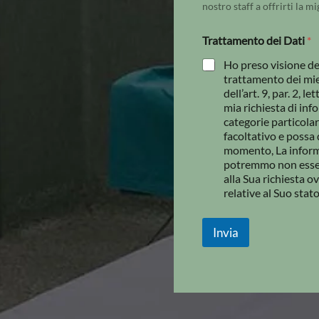
nostro staff a offrirti la mi
Trattamento dei Dati
*
Ho preso visione del
trattamento dei miei 
dell’art. 9, par. 2, l
mia richiesta di in
categorie particolar
facoltativo e possa 
momento, La inform
potremmo non esser
alla Sua richiesta o
relative al Suo stato
Invia