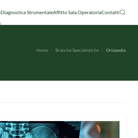
e
Diagnostica Strumentale
Affitto Sala Operatoria
Contatti
Home
Branche Specialistiche
Ortopedia