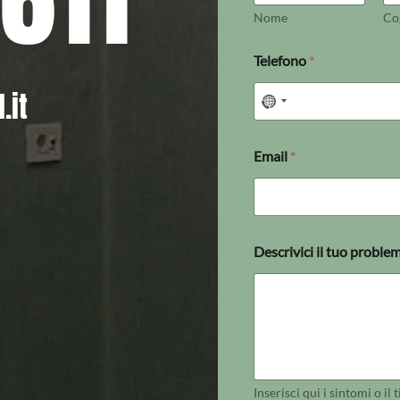
Nome
Co
Telefono
*
.it
Email
*
Descrivici il tuo proble
Inserisci qui i sintomi o il 