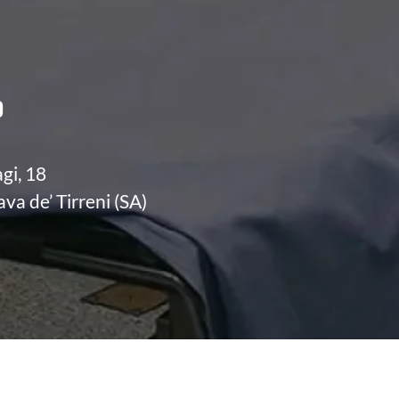
o
agi, 18
va de’ Tirreni (SA)