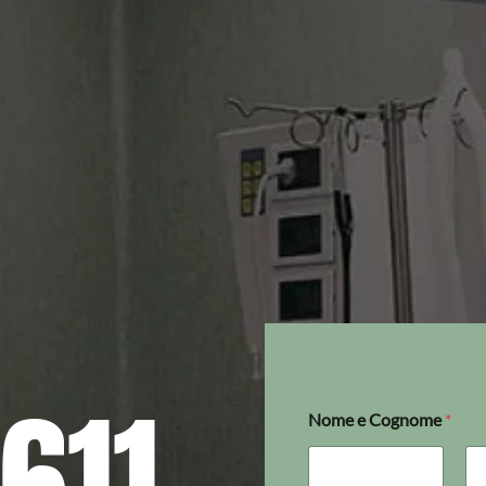
611
Nome e Cognome
*