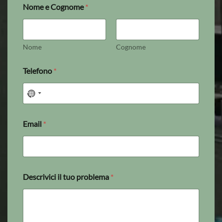
Nome e Cognome
*
Nome
Cognome
Telefono
*
Email
*
Descrivici il tuo problema
*