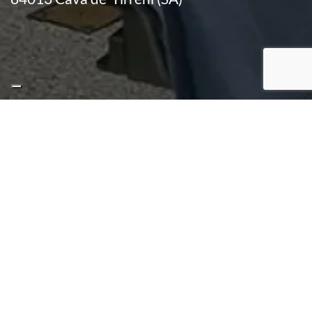
SELEZIONA UN’ALTRA BRANCA SPECIALISTICA
ALLERGOLOGIA
CHIRURGIA
GINECOLOGIA
PMA-
MAXILLO
PROCREAZI
ANDROLOGIA
MEDICINA
FACCIALE
MEDICALME
DEL
ANESTESIOLOGIA
ASSISTITA
CHIRURGIA
LAVORO
ANGIOLOGIA
PLASTICA E
PNEUMOLO
OCULISTICA
RICOSTRUTTIVA
CARDIOLOGIA
PROCTOLOG
ONCOLOGIA