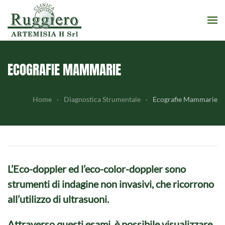
Skip to main content
ECOGRAFIE MAMMARIE
Home
Diagnostica Strumentale
Ecografie Mammarie
L’Eco-doppler
ed
l’eco-color-doppler
sono
strumenti di indagine non invasivi, che ricorrono
all’utilizzo di ultrasuoni.
Attraverso questi esami, è possibile visualizzare